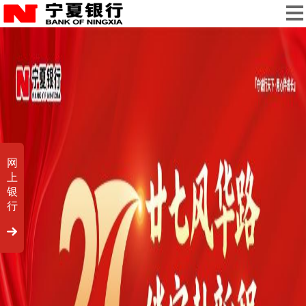
网
上
银
行