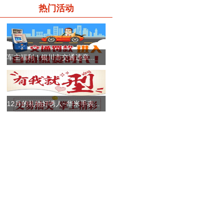
热门活动
车主福利！银川市交通违章...
12月的礼物好诱人~华米手表...