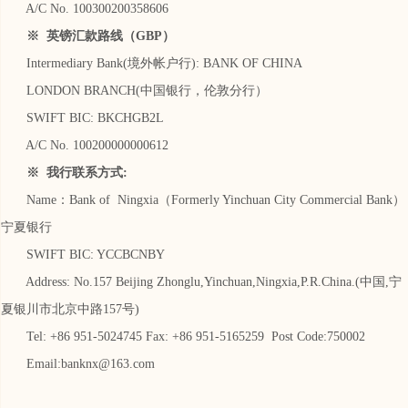
A/C No. 100300200358606
※ 英镑汇款路线（GBP）
Intermediary Bank(境外帐户行): BANK OF CHINA
LONDON BRANCH(中国银行，伦敦分行）
SWIFT BIC: BKCHGB2L
A/C No. 100200000000612
※ 我行联系方式:
Name：Bank of Ningxia（Formerly Yinchuan City Commercial Bank）
宁夏银行
SWIFT BIC: YCCBCNBY
Address: No.157 Beijing Zhonglu,Yinchuan,Ningxia,P.R.China.(中国,宁
夏银川市北京中路157号)
Tel: +86 951-5024745 Fax: +86 951-5165259 Post Code:750002
Email:banknx@163.com