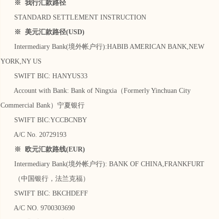
※ 我行汇款路径
STANDARD SETTLEMENT INSTRUCTION
※ 美元汇款路径(USD)
Intermediary Bank(境外帐户行):HABIB AMERICAN BANK,NEW
YORK,NY US
SWIFT BIC: HANYUS33
Account with Bank: Bank of Ningxia（Formerly Yinchuan City
Commercial Bank）宁夏银行
SWIFT BIC:YCCBCNBY
A/C No. 20729193
※ 欧元汇款路线(EUR)
Intermediary Bank(境外帐户行): BANK OF CHINA,FRANKFURT
（中国银行，法兰克福）
SWIFT BIC: BKCHDEFF
A/C NO. 9700303690