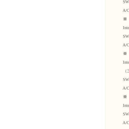
SWIFT
A/C N
※ 港
Inter
SWIFT
A/C No
※ 日
Inter
（三井
SWIFT
A/C N
※ 加
Inter
SWIFT
A/C No