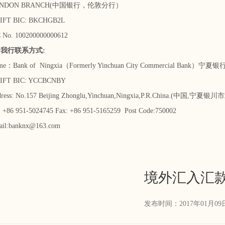
ON BRANCH(中国银行，伦敦分行）
 BIC: BKCHGB2L
. 100200000000612
行联系方式:
ank of Ningxia（Formerly Yinchuan City Commercial Bank）宁夏银
 BIC: YCCBCNBY
s: No.157 Beijing Zhonglu,Yinchuan,Ningxia,P.R.China.(中国,宁
6 951-5024745 Fax: +86 951-5165259 Post Code:750002
:banknx@163.com
境外汇入汇
发布时间：2017年01月09