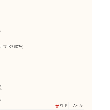
行
夏银川市北京中路157号)
款
日
打印
A+
A-