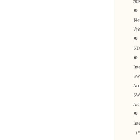
境外汇
※ 
将您在
详询我
※ 
STAND
※ 美
Inter
SWIFT
Accoun
SWIF
A/C N
※ 欧
Inter
（中