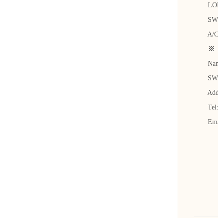
LOND
SWIFT
A/C No
※ 我
Name：B
SWIFT
Addres
Tel: +8
Email