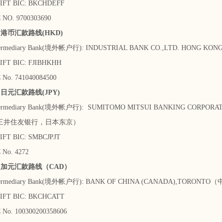
 BIC: BKCHDEFF
O. 9700303690
币汇款路线(HKD)
mediary Bank(境外帐户行): INDUSTRIAL BANK CO.,LTD. HON
 BIC: FJIBHKHH
. 741040084500
元汇款路线(JPY)
mediary Bank(境外帐户行): SUMITOMO MITSUI BANKING CORPORA
住友银行，日本东京）
 BIC: SMBCJPJT
o. 4272
元汇款路线（CAD）
mediary Bank(境外帐户行): BANK OF CHINA (CANADA),TOR
 BIC: BKCHCATT
. 100300200358606