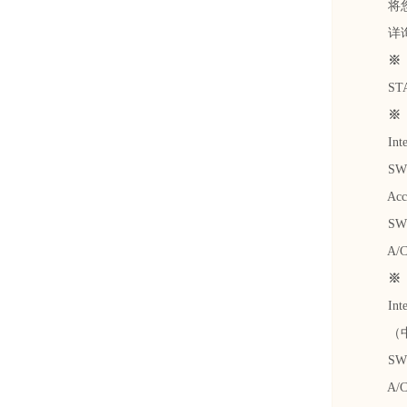
将您在
详询我
※ 
STAND
※ 美
Inter
SWIFT
Accoun
SWIF
A/C N
※ 欧
Inter
（中
SWIFT
A/C N