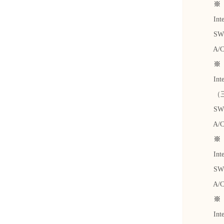
※ 港
Inter
SWIFT
A/C No
※ 日
Inter
（三井
SWIFT
A/C N
※ 加
Inter
SWIFT
A/C No
※ 英
Inter