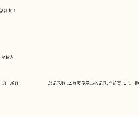
给您答案！
资金转入！
一页
尾页
1
总记录数:12,每页显示15条记录,当前页:
/1
跳